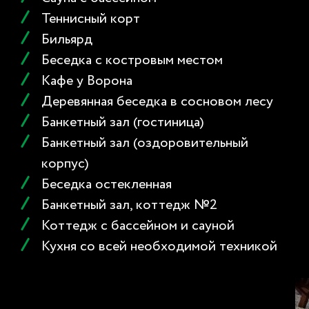
Теннисный корт
Бильярд
Беседка с костровым местом
МЫ ВСЕГДА НА СВЯЗИ
Кафе у Ворона
Деревянная беседка в сосновом лесу
Оставьте свои контактные данные или свяжитесь с нами
любым удобным для вас способом. Мы будем рады
Банкетный зал (гостиница)
ответить на ваши вопросы!
Банкетный зал (оздоровительный
+7 (4725) 37-30-49
корпус)
+7 920-586-38-84
Беседка остекленная
roshupkinavv@mail.ru
Банкетный зал, коттедж №2
Коттедж с бассейном и сауной
Кухня со всей необходимой техникой