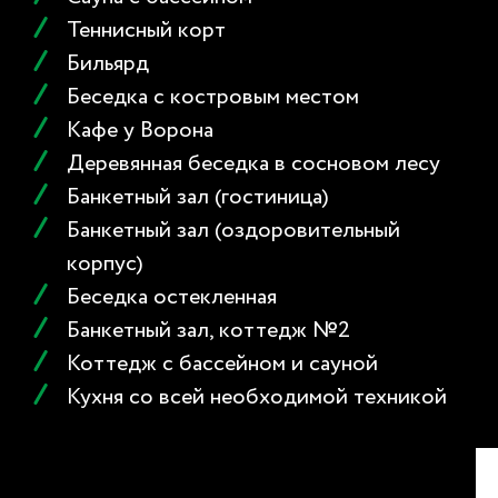
отдыха, для проведения праздничных мероприятий,
Теннисный корт
корпоративов на 16 человек. Рядом находится кухня с
Бильярд
необходимой кухонной посудой, также имеется плита,
Беседка с костровым местом
холодильник, посудомоечная машина, микроволновая
Кафе у Ворона
печь, чайник, кофемашина, тостер. В зале есть телевизор,
удобная для отдыха мягкая мебель, кондиционер.
Деревянная беседка в сосновом лесу
Банкетный зал (гостиница)
Цена:
2700 рублей/час
Банкетный зал (оздоровительный
корпус)
WiFi:
Есть
Беседка остекленная
Вместимость человек:
16
Банкетный зал, коттедж №2
Коттедж с бассейном и сауной
Кухня со всей необходимой техникой