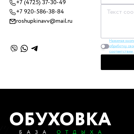
+7 (4725) 37-30-49
+7 920-586-38-84
roshupkinavv@mail.ru
Нажимая кноп
обработку сво
соответствии