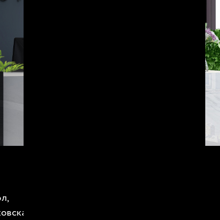
МЕССЕНДЖЕРЫ И СОЦ.СЕТИ:
ол,
СОЦ.СЕТИ:
овская дача,