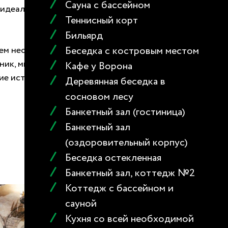
Сауна с бассейном
ё идеальным местом для проведения
Теннисный корт
Бильярд
сем необходимым для приготовления
Беседка с костровым местом
ник, микроволновая печь,
Кафе у Ворона
ние исторической атмосферы и
Деревянная беседка в
сосновом лесу
Банкетный зал (гостиница)
Банкетный зал
(оздоровительный корпус)
Беседка остекленная
Банкетный зал, коттедж №2
Коттедж с бассейном и
сауной
Кухня со всей необходимой