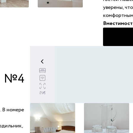
уверены, чт
комфортным
Вместимост
Двуспальная кровать - 1
Бесплатный wi-fi
 №4
Площадь номера 36 м
2
Животные запрещены
. В номере
одильник,