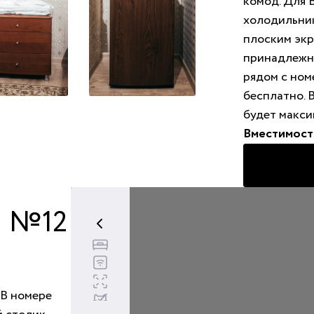
комод. Для 
холодильник
плоским экр
принадлежно
рядом с ном
бесплатно. 
будет макси
Вместимост
 №12
Двуспальная кровать - 1
Бесплатный wi-fi
Площадь номера 19 м
2
Животные запрещены
 В номере