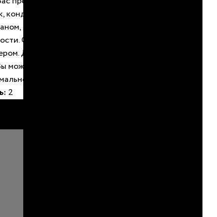
Вас предусмотрены все необходимые удобства,
, кондиционер. В номере имеется телевизор с
аном, халат, тапочки, туалетные
сти. Санузел и душевая кабина находится
ером. Для гостей нашей базы отдыха Wi-Fi
Вы можете быть уверены, что ваше пребывание
мально комфортным и удобным.
ь:
2
БРОНИРОВАТЬ