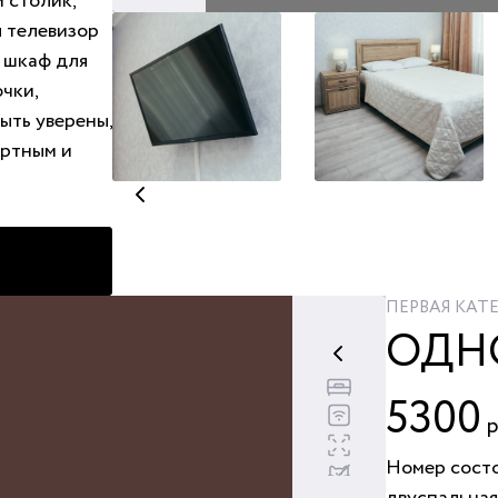
й столик,
я телевизор
 шкаф для
очки,
ыть уверены,
ортным и
ПЕРВАЯ КАТ
ОДН
Двуспальная к
Бесплатный wi
5300
р
Площадь номе
Животные за
Номер состо