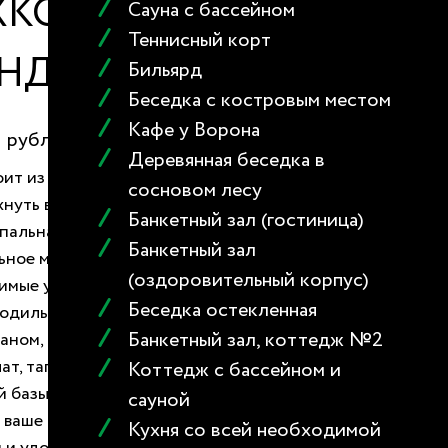
ХКОМНАТНЫЙ С
Сауна с бассейном
ера 68 м
2
Теннисный корт
прещены
АНДОЙ №1
Бильярд
Беседка с костровым местом
0
Кафе у Ворона
рублей/сутки
Деревянная беседка в
ит из большой уютной комнаты и веранды, где
сосновом лесу
нуть в уютных креслах за чашечкой кофе. В
Банкетный зал (гостиница)
пальная кровать для двух гостей и
Банкетный зал
ное место на диване. Для Вас предусмотрены
(оздоровительный корпус)
имые удобства большой шкаф для хранения
Беседка остекленная
одильник, сейф. В номере имеется телевизор с
Банкетный зал, коттедж №2
аном, кондиционер, фен, санузел с душевой
лат, тапочки, туалетные принадлежности. Для
Коттедж с бассейном и
й базы отдыха Wi-Fi бесплатно. Вы можете быть
сауной
о ваше пребывание будет максимально
Кухня со всей необходимой