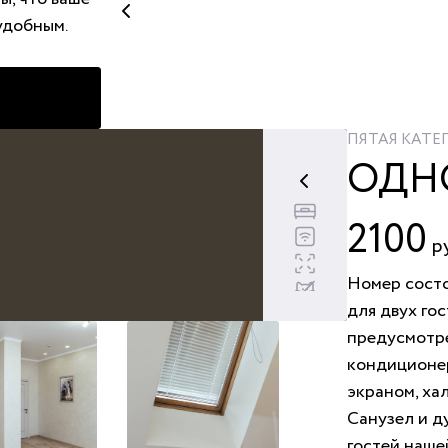
удобным.
ПЯТАЯ КАТЕ
ОДН
Двуспальная к
Бесплатный wi
2100
р
Площадь номе
Животные за
Номер состо
для двух го
предусмотре
кондиционер
экраном, ха
Санузел и д
гостей наше