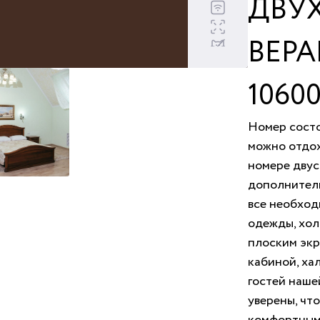
ДВУ
Площадь ном
Животные за
ВЕР
1060
Номер состо
можно отдох
номере двус
дополнитель
все необход
одежды, хол
плоским экр
кабиной, ха
гостей наше
уверены, чт