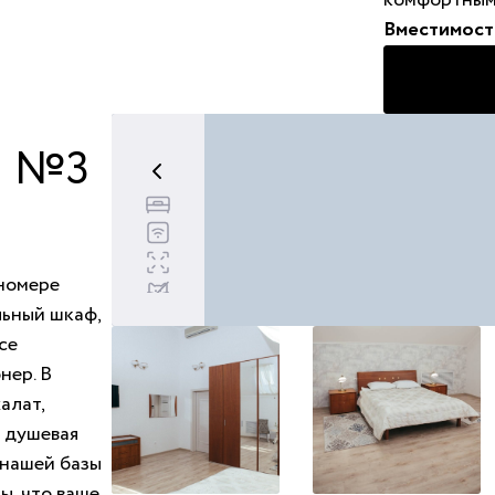
комфортным
Вместимост
 №3
Двуспальная кровать - 1
Бесплатный wi-fi
Площадь номера 30 м
2
Животные запрещены
 номере
льный шкаф,
се
нер. В
алат,
и душевая
 нашей базы
ы, что ваше